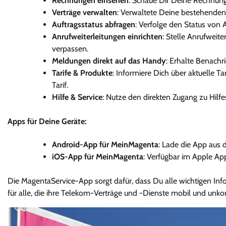
Rechnungen einsehen
: Schaue Dir Deine Rechnung
Verträge verwalten
: Verwaltete Deine bestehenden
Auftragsstatus abfragen
: Verfolge den Status von 
Anrufweiterleitungen einrichten
: Stelle Anrufweite
verpassen.
Meldungen direkt auf das Handy
: Erhalte Benachr
Tarife & Produkte
: Informiere Dich über aktuelle 
Tarif.
Hilfe & Service
: Nutze den direkten Zugang zu Hilf
Apps für Deine Geräte:
Android-App für MeinMagenta
: Lade die App aus 
iOS-App für MeinMagenta
: Verfügbar im Apple App
Die MagentaService-App sorgt dafür, dass Du alle wichtigen Inf
für alle, die ihre Telekom-Verträge und -Dienste mobil und unk