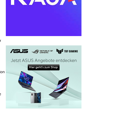
r
ion
e