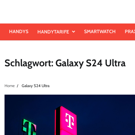
Skip
to
content
HANDYS
SMARTWATCH
PRA
HANDYTARIFE
Schlagwort:
Galaxy S24 Ultra
Home
Galaxy S24 Ultra