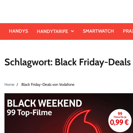
Skip
to
content
HANDYS
SMARTWATCH
PRA
HANDYTARIFE
Schlagwort:
Black Friday-Deal
Home
Black Friday-Deals von Vodafone