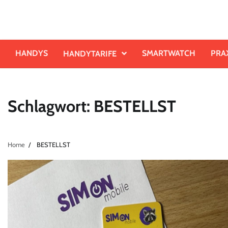
Skip
to
content
HANDYS
SMARTWATCH
PRA
HANDYTARIFE
Schlagwort:
BESTELLST
Home
BESTELLST